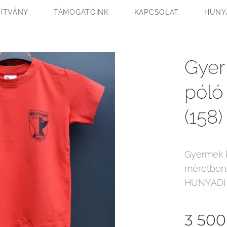
PÍTVÁNY
TÁMOGATÓINK
KAPCSOLAT
HUNY
Gyer
póló
(158)
Gyermek k
méretben. 
HUNYADI fe
3 500