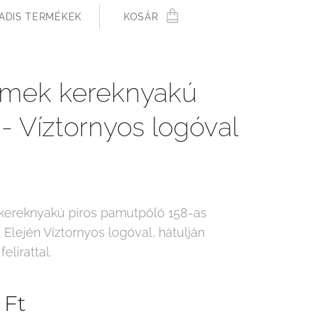
ADIS TERMÉKEK
KOSÁR
mek kereknyakú
 - Víztornyos logóval
ereknyakú piros pamutpóló 158-as
Elején Víztornyos logóval, hátulján
lirattal.
Ft