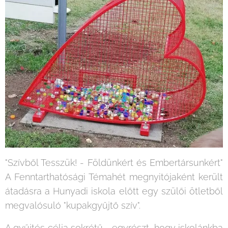
"Szívből Tesszük! - Földünkért és Embertársunkért"
A Fenntarthatósági Témahét megnyitójaként került
átadásra a Hunyadi iskola előtt egy szülői ötletből
megvalósuló "kupakgyűjtő szív".
A gyűjtés célja sokrétű - egyrészt, hogy iskolánkba