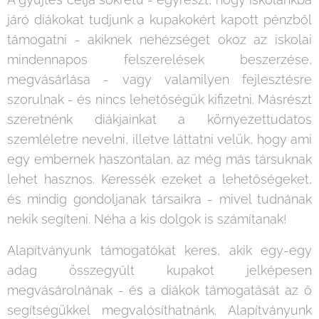
járó diákokat tudjunk a kupakokért kapott pénzből
támogatni - akiknek nehézséget okoz az iskolai
mindennapos felszerelések beszerzése,
megvásárlása - vagy valamilyen fejlesztésre
szorulnak - és nincs lehetőségük kifizetni. Másrészt
szeretnénk diákjainkat a környezettudatos
szemléletre nevelni, illetve láttatni velük, hogy ami
egy embernek haszontalan, az még más társuknak
lehet hasznos. Keressék ezeket a lehetőségeket,
és mindig gondoljanak társaikra - mivel tudnának
nekik segíteni. Néha a kis dolgok is számítanak!
Alapítványunk támogatókat keres, akik egy-egy
adag összegyűlt kupakot jelképesen
megvásárolnának - és a diákok támogatását az ő
segítségükkel megvalósíthatnánk. Alapítványunk