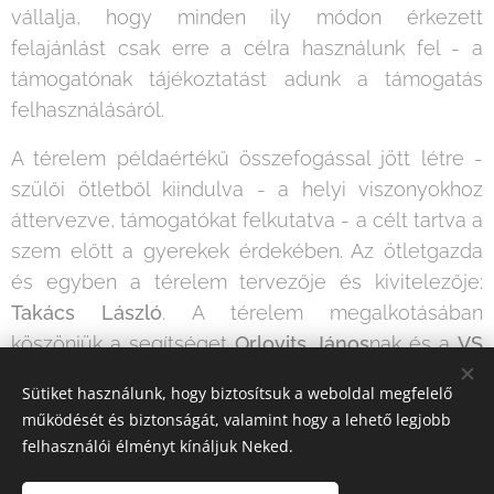
vállalja, hogy minden ily módon érkezett
felajánlást csak erre a célra használunk fel - a
támogatónak tájékoztatást adunk a támogatás
felhasználásáról.
A térelem példaértékű összefogással jött létre -
szülői ötletből kiindulva - a helyi viszonyokhoz
áttervezve, támogatókat felkutatva - a célt tartva a
szem előtt a gyerekek érdekében. Az ötletgazda
és egyben a térelem tervezője és kivitelezője:
Takács László
. A térelem megalkotásában
köszönjük a segítséget
Orlovits János
nak és a
VS
Hungária Kft
.
tulajdonosának
Vida Csabá
nak.
Sütiket használunk, hogy biztosítsuk a weboldal megfelelő
Köszönjük a project megvalósítását!
működését és biztonságát, valamint hogy a lehető legjobb
felhasználói élményt kínáljuk Neked.