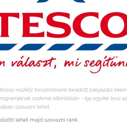
fitnesz-eszköz beszerzésére beadott pályázata sikerre
programjának szakmai elbírálásán - így egyike lesz 
aiban szavazni lehet.
. között lehet majd szavazni ránk.