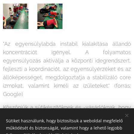
"Az egyensúlylabda instabil kialakítása állandó
koncentrációt igényel. A folyamatos
egyensúlyozás aktiválja a központi idegrendszert,
fejleszti a koordinációt, az egyensúlyérzéket és az
állóképességet, megdolgoztatja a stabilizáló core
izmokat, valamint kíméli az ízületeket." (forrás:
Google)
Köszönjük a sütikészítőknek és -vásárlóknak, hogy
már a Hunyadiban is vannak Bosu labdák!
Sütiket használunk, hogy biztosítsuk a weboldal megfelelő
Reméljük a süti is ízlett
működését és biztonságát, valamint hogy a lehető legjobb