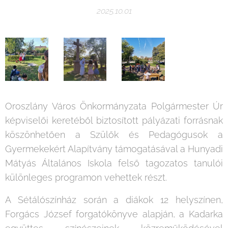
2025.10.01
Oroszlány Város Önkormányzata Polgármester Úr
képviselői keretéből biztosított pályázati forrásnak
köszönhetően a Szülők és Pedagógusok a
Gyermekekért Alapítvány támogatásával a Hunyadi
Mátyás Általános Iskola felső tagozatos tanulói
különleges programon vehettek részt.
A Sétálószínház során a diákok 12 helyszínen,
Forgács József forgatókönyve alapján, a Kadarka