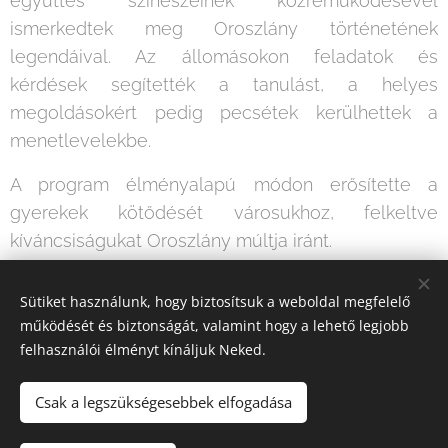
együttes színészeinek közreműködésével
ismerkedtek meg Oroszlány történetének
legendáival. Az állomásokon feladatok és
kérdések segítették a tanulást, a helyes
megoldásokért pedig pecsétek kerülhettek a
menetlevelekbe.
A program élményalapú módon erősítette a
gyerekek kötődését városukhoz, felkeltve
kíváncsiságukat Oroszlány múltja iránt.
Köszönjük szépen minden közreműködő
Sütiket használunk, hogy biztosítsuk a weboldal megfelelő
segítségét és a nagyszerű programot!
működését és biztonságát, valamint hogy a lehető legjobb
felhasználói élményt kínáljuk Neked.
Csak a legszükségesebbek elfogadása
© 2020. "Szülők és Pedagógusok a Gyermekekért" Alapítvány.
Minden jog fenntartva.