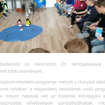
tlankezelő és Hasznosító Zrt. támogatásával
ahét több eseményét.
úzeum interaktív programja, melyet a Hunyadi iskol
gvinek ruhában" a negyedikes tanulóknak szóló prog
ek, milyen hatással van az óceánok élővilágára 
hasznosítás lehetőségein gondolkodhattak, 