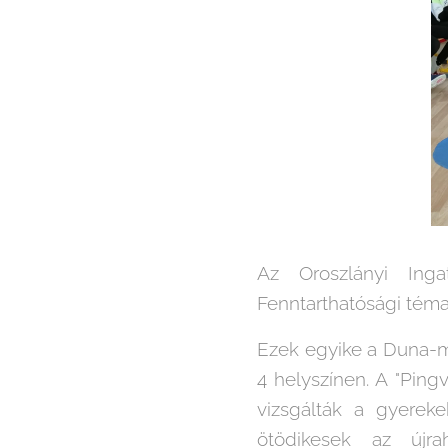
Az Oroszlányi Inga
Fenntarthatósági tém
Ezek egyike a Duna-m
4 helyszínen. A "Pin
vizsgálták a gyerek
ötödikesek az újra