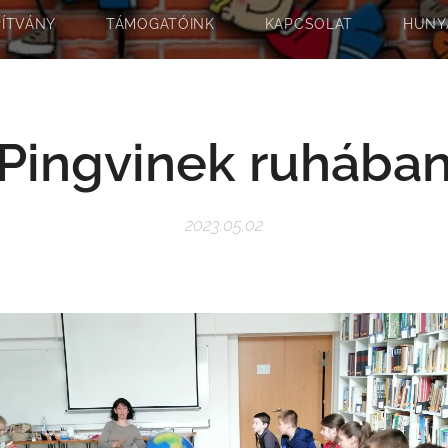
PÍTVÁNY
TÁMOGATÓINK
KAPCSOLAT
HUNY
Pingvinek ruhába
2023.05.02