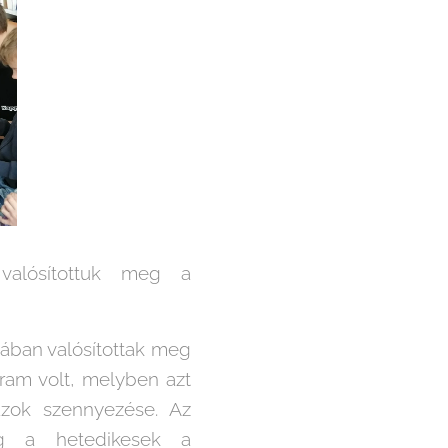
 valósítottuk meg a
ában valósítottak meg
ram volt, melyben azt
azok szennyezése. Az
míg a hetedikesek a