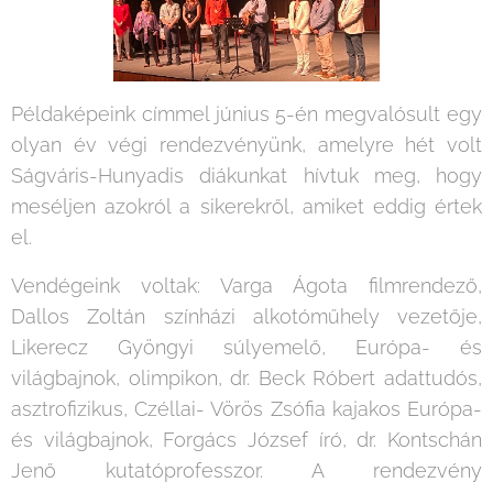
Példaképeink címmel június 5-én megvalósult egy
olyan év végi rendezvényünk, amelyre hét volt
Ságváris-Hunyadis diákunkat hívtuk meg, hogy
meséljen azokról a sikerekről, amiket eddig értek
el.
Vendégeink voltak: Varga Ágota filmrendező,
Dallos Zoltán színházi alkotóműhely vezetője,
Likerecz Gyöngyi súlyemelő, Európa- és
világbajnok, olimpikon, dr. Beck Róbert adattudós,
asztrofizikus, Czéllai- Vörös Zsófia kajakos Európa-
és világbajnok, Forgács József író, dr. Kontschán
Jenő kutatóprofesszor. A rendezvény