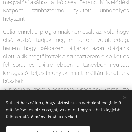
megvalósításához a Kölcsey Ferenc Művelődési
Központ színházterme nyújtott ünnepélyes
helyszínt.
Célja ennek a programnak nemcsak az volt, hogy
első kézből tudjuk meg mi történt velük eddig,
hanem hogy példaként álljanak azon diákjaink
előtt, akik megtöltötték a színházterem első két és
fél sorát és akikre ebben a tanévben nyújtott
kimagasló teljesítményük miatt méltán lehettünk
büszkék.
A program megvalósítására Oroszlány Város "70
éves" programjainak keretén belül került sor,
Sütiket használunk, hogy biztosítsuk a weboldal megfelelő
önkormányzati pályázati forrás felhasználásával.
működését és biztonságát, valamint hogy a lehető legjobb
felhasználói élményt kínáljuk Neked.