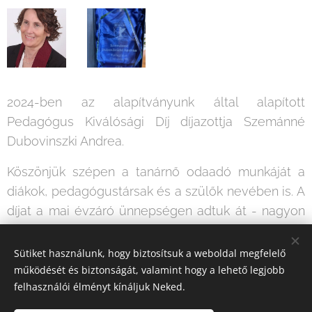
2024-ben az alapítványunk által alapított
Pedagógus Kiválósági Díj díjazottja Szemánné
Dubovinszki Andrea.
Köszönjük szépen a tanárnő odaadó munkáját a
diákok, pedagógustársak és a szülők nevében is. A
díjat a mai évzáró ünnepségen adtuk át - nagyon
jó helyre került.
Sütiket használunk, hogy biztosítsuk a weboldal megfelelő
Gratulálunk!
működését és biztonságát, valamint hogy a lehető legjobb
felhasználói élményt kínáljuk Neked.