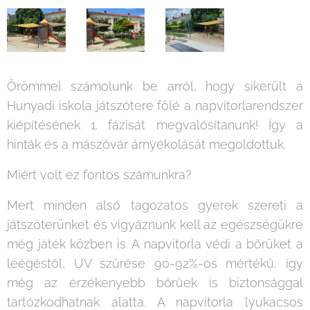
Örömmel számolunk be arról, hogy sikerült a
Hunyadi iskola játszótere fölé a napvitorlarendszer
kiépítésének 1. fázisát megvalósítanunk! Így a
hinták és a mászóvár árnyékolását megoldottuk.
Miért volt ez fontos számunkra?
Mert minden alsó tagozatos gyerek szereti a
játszóterünket és vigyáznunk kell az egészségükre
még játék közben is. A napvitorla védi a bőrüket a
leégéstől, UV szűrése 90-92%-os mértékű, így
még az érzékenyebb bőrűek is biztonsággal
tartózkodhatnak alatta. A napvitorla lyukacsos