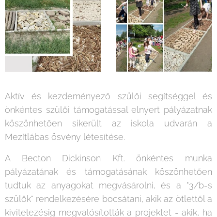
Aktív és kezdeményező szülői segítséggel és
önkéntes szülői támogatással elnyert pályázatnak
köszönhetően sikerült az iskola udvarán a
Mezítlábas ösvény létesítése.
A Becton Dickinson Kft. önkéntes munka
pályázatának és támogatásának köszönhetően
tudtuk az anyagokat megvásárolni, és a "3/b-s
szülők" rendelkezésére bocsátani, akik az ötlettől a
kivitelezésig megvalósították a projektet - akik, ha