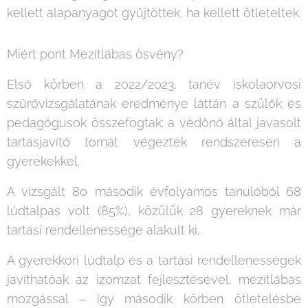
kellett alapanyagot gyűjtöttek, ha kellett ötleteltek.
Miért pont Mezítlábas ösvény?
Első körben a 2022/2023. tanév iskolaorvosi
szűrővizsgálatának eredménye láttán a szülők és
pedagógusok összefogtak: a védőnő által javasolt
tartásjavító tornát végezték rendszeresen a
gyerekekkel.
A vizsgált 80 második évfolyamos tanulóból 68
lúdtalpas volt (85%), közülük 28 gyereknek már
tartási rendellenessége alakult ki.
A gyerekkori lúdtalp és a tartási rendellenességek
javíthatóak az izomzat fejlesztésével, mezítlábas
mozgással – így második körben ötletelésbe