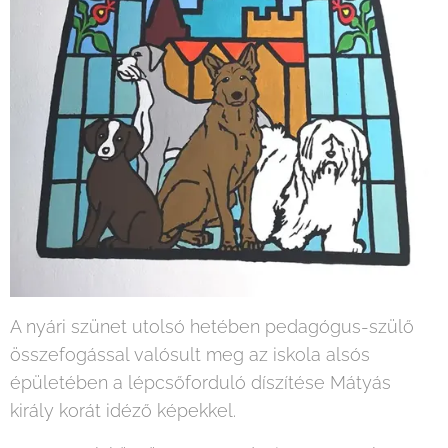
A nyári szünet utolsó hetében pedagógus-szülő
összefogással valósult meg az iskola alsós
épületében a lépcsőforduló díszítése Mátyás
király korát idéző képekkel.