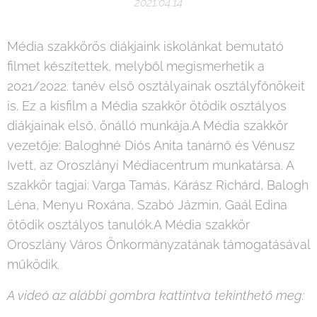
2021.04.14
Média szakkörös diákjaink iskolánkat bemutató
filmet készítettek, melyből megismerhetik a
2021/2022. tanév első osztályainak osztályfőnökeit
is. Ez a kisfilm a Média szakkör ötödik osztályos
diákjainak első, önálló munkája.A Média szakkör
vezetője: Baloghné Diós Anita tanárnő és Vénusz
Ivett, az Oroszlányi Médiacentrum munkatársa. A
szakkör tagjai: Varga Tamás, Kárász Richárd, Balogh
Léna, Menyu Roxána, Szabó Jázmin, Gaál Edina
ötödik osztályos tanulók.A Média szakkör
Oroszlány Város Önkormányzatának támogatásával
működik.
A videó az alábbi gombra kattintva tekinthető meg: