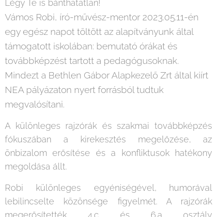
Légy Te is bánthatatlan!
Vámos Robi, író-művész-mentor 2023.05.11-én
egy egész napot töltött az alapítványunk által
támogatott iskolában: bemutató órákat és
továbbképzést tartott a pedagógusoknak.
Mindezt a Bethlen Gábor Alapkezelő Zrt által kiírt
NEA pályázaton nyert forrásból tudtuk
megvalósítani.
A különleges rajzórák és szakmai továbbképzés
fókuszában a kirekesztés megelőzése, az
önbizalom erősítése és a konfliktusok hatékony
megoldása állt.
Robi különleges egyéniségével, humorával
lebilincselte közönsége figyelmét. A rajzórák
megerősítették 4.c és 6.a osztály