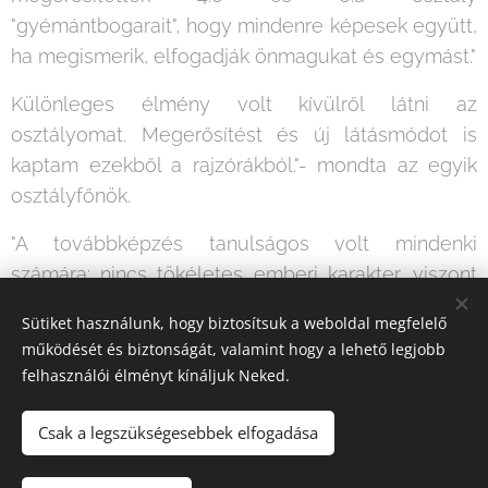
"gyémántbogarait", hogy mindenre képesek együtt,
ha megismerik, elfogadják önmagukat és egymást."
Különleges élmény volt kívülről látni az
osztályomat. Megerősítést és új látásmódot is
kaptam ezekből a rajzórákból."- mondta az egyik
osztályfőnök.
"A továbbképzés tanulságos volt mindenki
számára: nincs tökéletes emberi karakter, viszont
egymást kiegészítjük azzá!"- állapították meg a
Sütiket használunk, hogy biztosítsuk a weboldal megfelelő
tantestületi képzés zárásakor a pedagógusok.
működését és biztonságát, valamint hogy a lehető legjobb
felhasználói élményt kínáljuk Neked.
Csak a legszükségesebbek elfogadása
© 2020. "Szülők és Pedagógusok a Gyermekekért" Alapítvány.
Minden jog fenntartva.