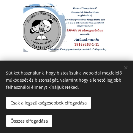
Sütiket használunk, hogy biztosítsuk a weboldal megfelelő
működését és biztonságát, valamint hogy a lehető legjobb
felhasználói élményt kínáljuk Neked.
Csak a legszükségesebbek elfogadása
© 2020. "Szülők és Pedagógusok a Gyermekekért" Alapítvány.
Minden jog fenntartva.
Összes elfogadása
Sütik
Az oldalt a
Webnode
működteti