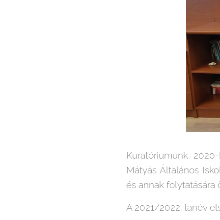
Kuratóriumunk 2020-b
Mátyás Általános Isko
és annak folytatására
A 2021/2022. tanév els