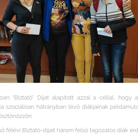
an "Biztató" Díjat alapított azzal a céllal, hogy 
la szociálisan hátrányban lévő diákjainak példamut
 ösztönözzön.
ő félévi Biztató-díjait három felső tagozatos diák ér