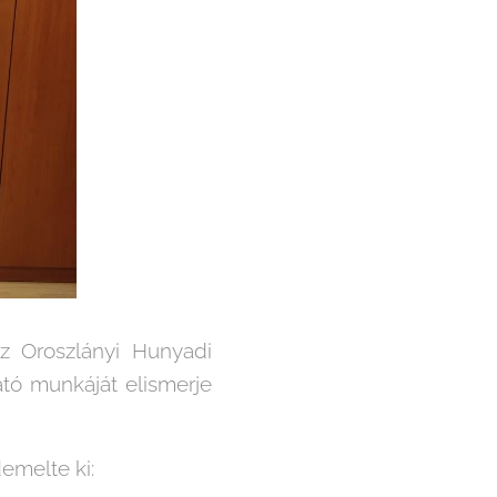
az Oroszlányi Hunyadi
ató munkáját elismerje
demelte ki: