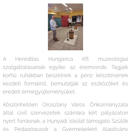
A Hereditas Hungarica Kft muzeológiai
szolgáltatásainak egyike az éremverde. Tagjaik
korhű ruhákban beszélnek a pénz készítésének
kezdeti formáiról, bemutatják az eszközöket és
eredeti érmegyűjteményüket.
Köszönhetően Oroszlány Város Önkormányzata
által civil szervezetek számára kiírt pályázaton
nyert forrásnak, a Hunyadi iskolát támogató Szülők
és Pedagógusok a Gyermekekért Alapítvány