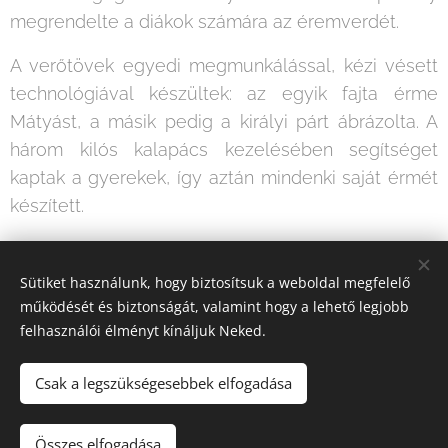
megrendelte a diákok számára az éremverdét.
A verőtövek egyedi megmunkálással, kézi vésett
technológiával készültek: az egyik fajta érme
Mátyást, a másik pedig a királyi párt ábrázolta. A
három kilós kalapács kezelésében segítséget
kaptak a gyerekek, így aztán mindenki saját érmét
készített.
Legyen a Mátyás garas minden Hunyadis diák
Sütiket használunk, hogy biztosítsuk a weboldal megfelelő
szerencsepénze! Hozzon számukra sok-sok ötöst!
működését és biztonságát, valamint hogy a lehető legjobb
felhasználói élményt kínáljuk Neked.
Csak a legszükségesebbek elfogadása
© 2020. "Szülők és Pedagógusok a Gyermekekért" Alapítvány.
Minden jog fenntartva.
Összes elfogadása