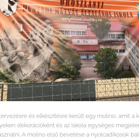
ervezésre és elkészítésre került egy molino, amit a k
nyeken dekorációként és az iskola egységes megjel
sználni. A molino első bevetése a nyolcadikosok bal