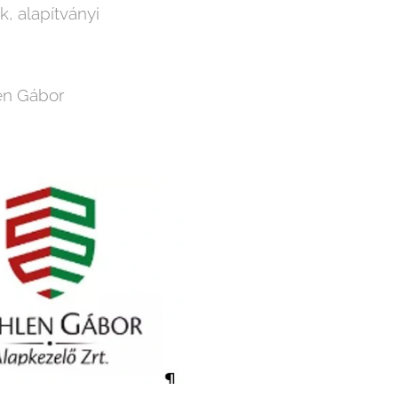
, alapítványi
en Gábor