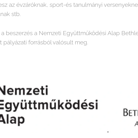
lesz az évzáróknak, sport-és tanulmányi versenyeknek
nak stb.
s a beszerzés a Nemzeti Együttműködési Alap Bethl
t pályázati forrásból valósult meg.