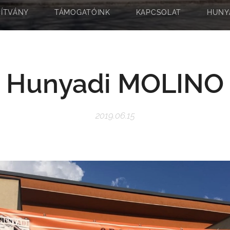
PÍTVÁNY
TÁMOGATÓINK
KAPCSOLAT
HUNY
Hunyadi MOLINO
2019.06.15