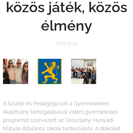
közös játék, közös
élmény
2025.05.25
A Szülők és Pedagógusok a Gyermekekért
Alapítvány támogatásával vidám gyermeknapi
programot szervezett az Oroszlányi Hunyadi
Mátyás Általános Iskola tantestülete. A diákokat