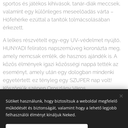
sportos és játékos kihívások, tanár-diák meccsek,
valamint egy különleges meseelőadás várta –
Hófehérke ezúttal a tanítók tolmácsolásában
érkezett.
A lelkes részvételt egy-egy UV-védelmet nyújtó,
HUNYADI feliratos napszemüveg koronázta meg,
amely nemcsak emlék, de hasznos ajándék is. A
közös élmények igazi közösségi nappá tették az
eseményt, amely után egy dologban mindenki
egyetértett: ez tényleg egy SZUPER nap volt!
Köszönjük szépen Oroszlány Város
Önkormányzatának támogatását a program
Sütiket használunk, hogy biztosítsuk a weboldal megfelelő
megvalósításában.
működését és biztonságát, valamint hogy a lehető legjobb
felhasználói élményt kínáljuk Neked.