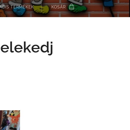
ADIS TERMÉKEK
KOSÁR
selekedj