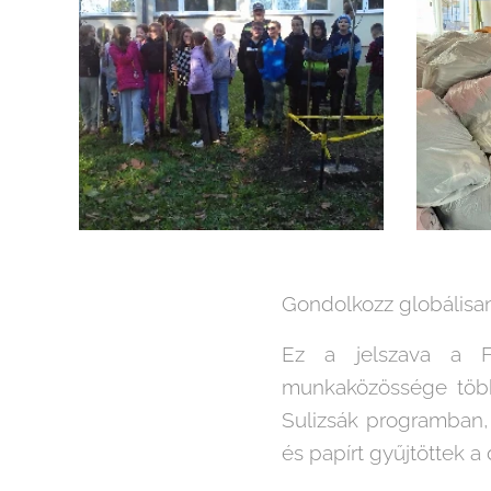
Gondolkozz globálisan,
Ez a jelszava a Fö
munkaközössége több 
Sulizsák programban, 
és papírt gyűjtöttek a