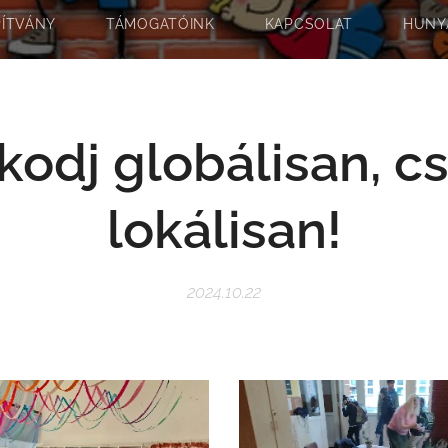
PÍTVÁNY
TÁMOGATÓINK
KAPCSOLAT
HUNY
odj globálisan, c
lokálisan!
2024.10.22