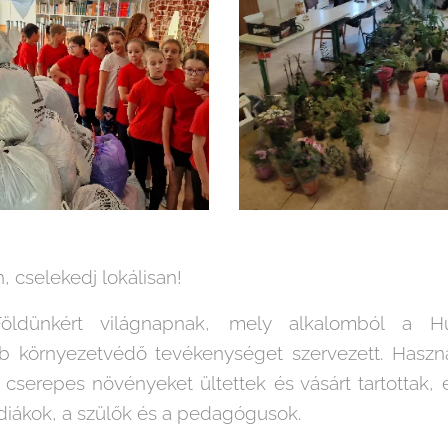
 cselekedj lokálisan!
ldünkért világnapnak, mely alkalomból a Hu
környezetvédő tevékenységet szervezett. Haszná
cserepes növényeket ültettek és vásárt tartottak, e
 diákok, a szülők és a pedagógusok.