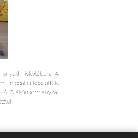
Hunyadi iskolában. A
tánccal is készültek.
l. A Diákönkormányzat
maztuk.