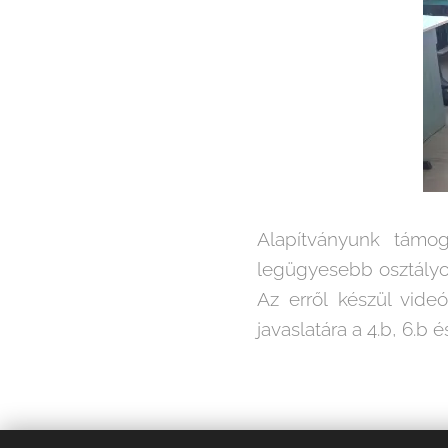
Alapítványunk támog
legügyesebb osztályo
Az erről készül vide
javaslatára a 4.b, 6.b