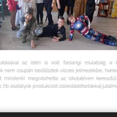
atásával az idén is volt farsangi mulatság a 
k nem csupán beöltöztek vicces jelmezekbe, hanem 
ót mindenki megnézhette az iskolatévén keresztü
 és 7.b osztályok produkcióit csokoládétortákkal jutal