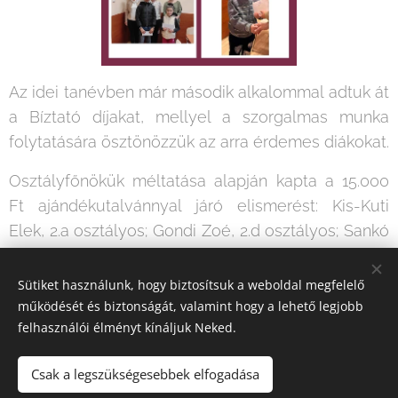
Az idei tanévben már második alkalommal adtuk át
a Bíztató díjakat, mellyel a szorgalmas munka
folytatására ösztönözzük az arra érdemes diákokat.
Osztályfőnökük méltatása alapján kapta a 15.000
Ft ajándékutalvánnyal járó elismerést: Kis-Kuti
Elek, 2.a osztályos; Gondi Zoé, 2.d osztályos; Sankó
Nikolasz 6.b osztályos tanuló.
Sütiket használunk, hogy biztosítsuk a weboldal megfelelő
Gratulálunk!
működését és biztonságát, valamint hogy a lehető legjobb
felhasználói élményt kínáljuk Neked.
Csak a legszükségesebbek elfogadása
© 2020. "Szülők és Pedagógusok a Gyermekekért" Alapítvány.