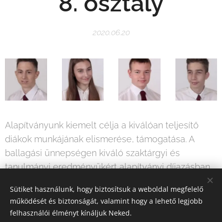
8. osztály
2020.06.20
Alapítványunk kiemelt célja a kiválóan teljesítő
diákok munkájának elismerése, támogatása. A
ballagási ünnepségen kiváló szaktárgyi és
tanulmányi eredményükért alapítványi díjazásban
részesültek:
Baliga Ákos, Hideg Hanna, Németh
Sütiket használunk, hogy biztosítsuk a weboldal megfelelő
Máté és Pap Levente.
működését és biztonságát, valamint hogy a lehető legjobb
felhasználói élményt kínáljuk Neked.