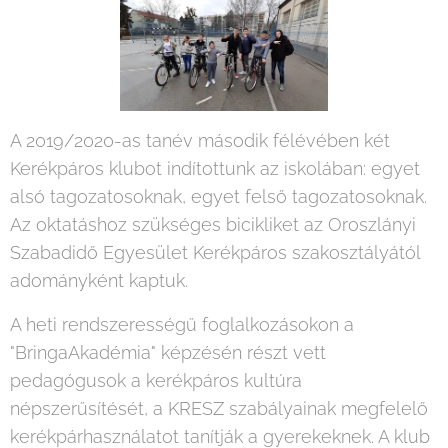
A 2019/2020-as tanév második félévében két
Kerékpáros klubot indítottunk az iskolában: egyet
alsó tagozatosoknak, egyet felső tagozatosoknak.
Az oktatáshoz szükséges bicikliket az Oroszlányi
Szabadidő Egyesület Kerékpáros szakosztályától
adományként kaptuk.
A heti rendszerességű foglalkozásokon a
"BringaAkadémia" képzésén részt vett
pedagógusok a kerékpáros kultúra
népszerűsítését, a KRESZ szabályainak megfelelő
kerékpárhasználatot tanítják a gyerekeknek. A klub