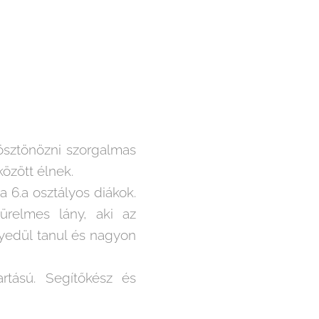
 ösztönözni szorgalmas
özött élnek.
a 6.a osztályos diákok.
ürelmes lány, aki az
gyedül tanul és nagyon
artású. Segítőkész és