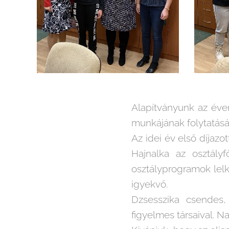
Alapítványunk az éven
munkájának folytatásá
Az idei év első díjazo
Hajnalka az osztály
osztályprogramok lelk
igyekvő.
Dzsesszika csendes, 
figyelmes társaival. N