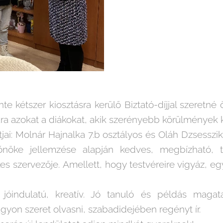
te kétszer kiosztásra kerülő Biztató-díjjal szeretné
ra azokat a diákokat, akik szerényebb körülmények k
ttjai: Molnár Hajnalka 7.b osztályos és Oláh Dzsesszik
főnöke jellemzése alapján kedves, megbízható, t
es szervezője. Amellett, hogy testvéreire vigyáz, e
jóindulatú, kreatív. Jó tanuló és példás magat
agyon szeret olvasni, szabadidejében regényt ír.