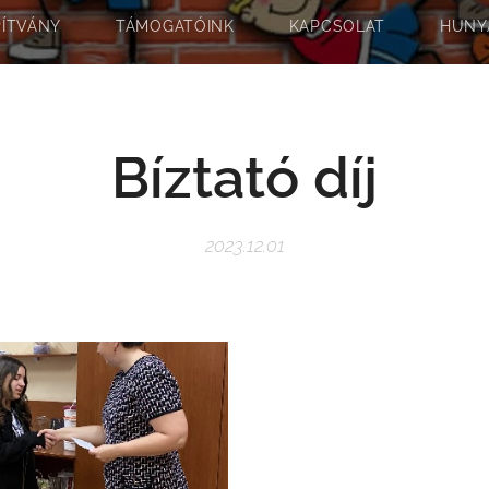
PÍTVÁNY
TÁMOGATÓINK
KAPCSOLAT
HUNY
Bíztató díj
2023.12.01