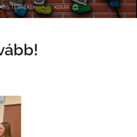
ADIS TERMÉKEK
KOSÁR
ovább!