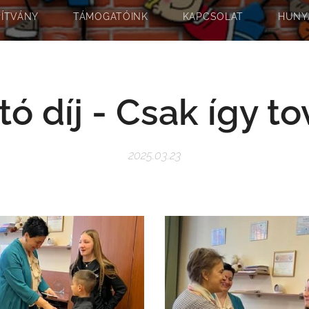
PÍTVÁNY
TÁMOGATÓINK
KAPCSOLAT
HUNY
tó díj - Csak így t
2025.03.23