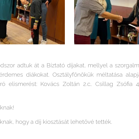
szor adtuk át a Bíztató díjakat, mellyel a szorgal
érdemes diákokat. Osztályfőnökük méltatása alap
ró elismerést: Kovács Zoltán 2.c, Csillag Zsófia 
aknak!
nak, hogy a díj kiosztását lehetővé tették.