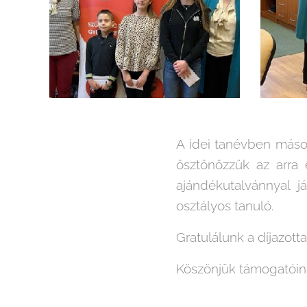
A idei tanévben másod
ösztönözzük az arra 
ajándékutalvánnyal já
osztályos tanuló.
Gratulálunk a díjazott
Köszönjük támogatóink