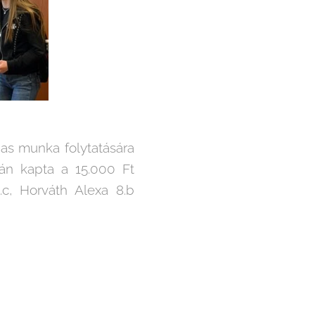
mas munka folytatására
ján kapta a 15.000 Ft
4.c, Horváth Alexa 8.b