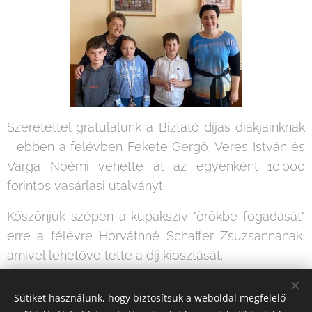
Szeretettel gratulálunk a Biztató díjas diákjainknak
- ebben a félévben Fekete Gergő, Veres István és
Varga Noémi vehette át az egyenként 10.000
forintos vásárlási utalványt.
Köszönjük szépen a kupakszív "örökbe fogadását"
erre a félévre Horváthné Schaffer Zsuzsannának,
amivel lehetővé tette a díj kiosztását.
A kupakok továbbra is az Aranyhaj alapítványhoz
Sütiket használunk, hogy biztosítsuk a weboldal megfelelő
kerülnek.