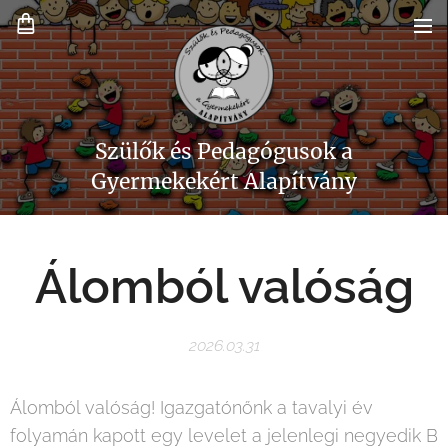
Szülők és Pedagógusok a
Gyermekekért Alapítvány
Álomból valóság
2026.03.31
Álomból valóság! Igazgatónőnk a tavalyi év
folyamán kapott egy levelet a jelenlegi negyedik B