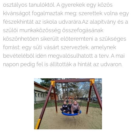
osztályos tanulóktól. A gyerekek egy közös
kívánságot fogalmaztak meg: szerettek volna egy
fészekhintát az iskola udvarára.Az alapítvány és a
szülői munkaközösség összefogásának
köszönhetően sikerült előteremteni a szükséges
forrást: egy süti vásárt szerveztek, amelynek
bevételéből idén megvalósulhatott a terv. A mai
napon pedig fel is állították a hintát az udvaron.