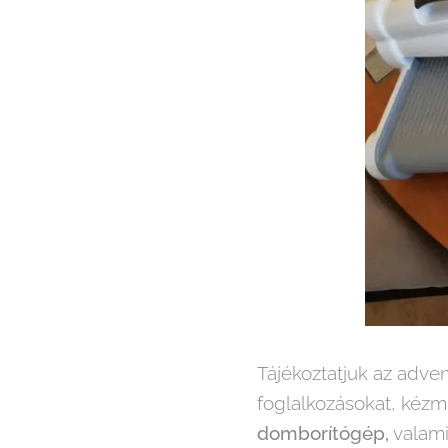
Tájékoztatjuk az adven
foglalkozásokat, kézm
domborítógép,
valami