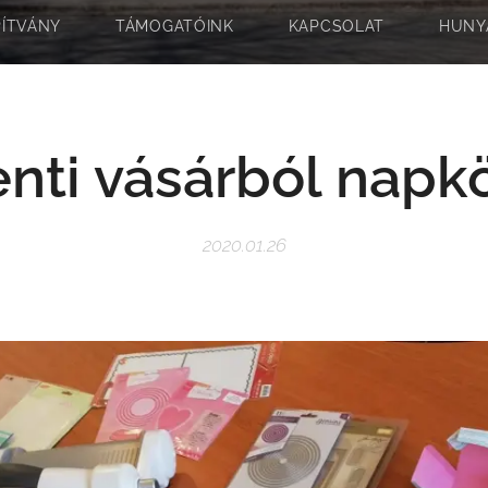
PÍTVÁNY
TÁMOGATÓINK
KAPCSOLAT
HUNY
nti vásárból napk
2020.01.26