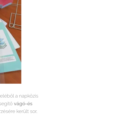
teléből a napközis
 segítő
vágó-és
ésére került sor,