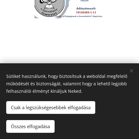
Sütiket használunk, hogy biztosítsuk a weboldal megfelelő
működését és biztonságát, valamint hogy a lehető legjobb
felhasználói élményt kínáljuk Neked.
Csak a legszükségesebbek elfogadása
© 2020. "Szülők és Pedagógusok a Gyermekekért" Alapítvány.
Minden jog fenntartva.
Összes elfogadása
Sütik
Az oldalt a
Webnode
működteti